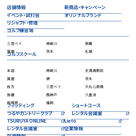
店舗情報
新商品・キャンペーン
イベント・試打会
オリジナルブランド
リシャフト・修理
ゴルフ練習場
三宮ベイ
神崎川
鈴鹿
箕面
茨木
札幌
ゴルフスクール
本店
神崎川
天満橋駅前
箕面
堺
茨木
枚方
三宮ベイ
大丸心斎橋
鈴鹿
西神戸
八重洲
相模原
福岡
フィッティング
ショートコース
つるやカントリークラブ
レンタル会議室
TSURUYA ONLINE
Lieto
レンタル会議室
企業情報
採用情報