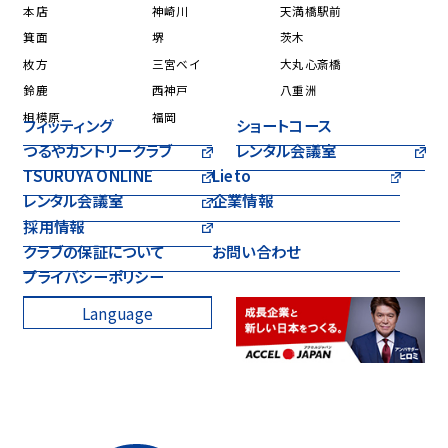
本店
神崎川
天満橋駅前
箕面
堺
茨木
枚方
三宮ベイ
大丸心斎橋
鈴鹿
西神戸
八重洲
相模原
福岡
フィッティング
ショートコース
つるやカントリークラブ
レンタル会議室
TSURUYA ONLINE
Lieto
レンタル会議室
企業情報
採用情報
クラブの保証について
お問い合わせ
プライバシーポリシー
Language