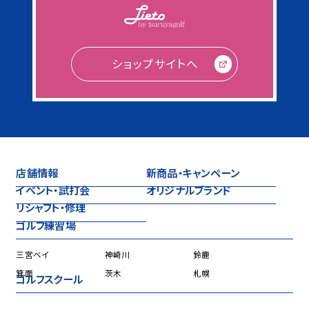
ショップサイトへ
店舗情報
新商品・キャンペーン
イベント・試打会
オリジナルブランド
リシャフト・修理
ゴルフ練習場
三宮ベイ
神崎川
鈴鹿
箕面
茨木
札幌
ゴルフスクール